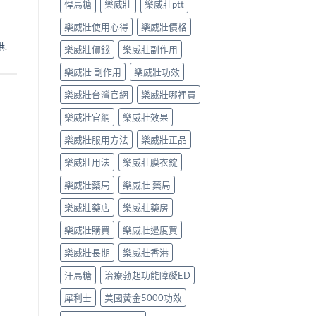
悍馬糖
樂威壯
樂威壯ptt
樂威壯使用心得
樂威壯價格
港
,
樂威壯價錢
樂威壯副作用
樂威壯 副作用
樂威壯功效
樂威壯台灣官網
樂威壯哪裡買
樂威壯官網
樂威壯效果
樂威壯服用方法
樂威壯正品
樂威壯用法
樂威壯膜衣錠
樂威壯藥局
樂威壯 藥局
樂威壯藥店
樂威壯藥房
樂威壯購買
樂威壯邊度買
樂威壯長期
樂威壯香港
汗馬糖
治療勃起功能障礙ED
犀利士
美國黃金5000功效