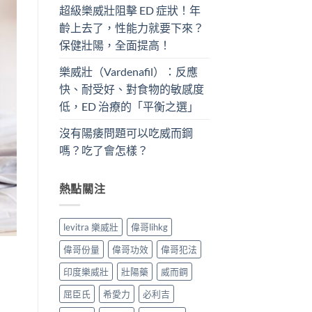
超級樂威壯阻擊 ED 症狀！年
齡上去了，性能力就要下來？
保健壯陽，全面提高！
樂威壯（Vardenafil）：反應
快、耐受好、對食物的敏感度
低，ED 治療的「平衡之選」
沒有陽痿問題可以吃威而鋼
嗎？吃了會怎樣？
熱點關注
levitra 樂威壯
偉哥lihkg
偉哥份量
偉哥功效
偉哥犯法
印度樂威壯
壯陽藥
威而鋼
屈臣氏
希愛力
必利吉