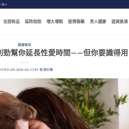
一賠十
全部商品
延時助勃
增大增粗
迷情春藥
男人健康
退貨換貨
健康資訊
利勁幫你延長性愛時間——但你要識得用
OSTED ON
2026-06-13
BY
香港玖購