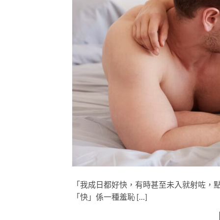
「我成日都好快，有時甚至未入就射咗，點
「快」係一種羞恥 […]