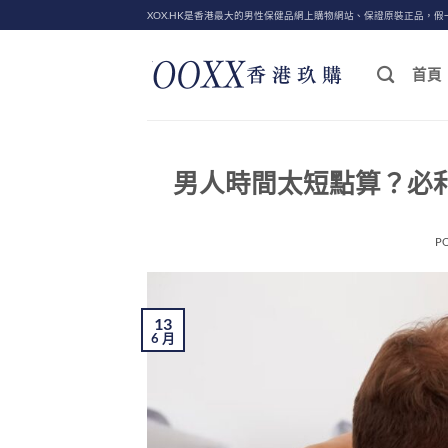
Skip
XOX.HK是香港最大的男性保健品網上購物網站、保證原裝正品，假
to
content
首頁
男人時間太短點算？必
P
13
6 月