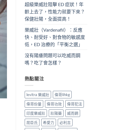
超級樂威壯阻擊 ED 症狀！年
齡上去了，性能力就要下來？
保健壯陽，全面提高！
樂威壯（Vardenafil）：反應
快、耐受好、對食物的敏感度
低，ED 治療的「平衡之選」
沒有陽痿問題可以吃威而鋼
嗎？吃了會怎樣？
熱點關注
levitra 樂威壯
偉哥lihkg
偉哥份量
偉哥功效
偉哥犯法
印度樂威壯
壯陽藥
威而鋼
屈臣氏
希愛力
必利吉