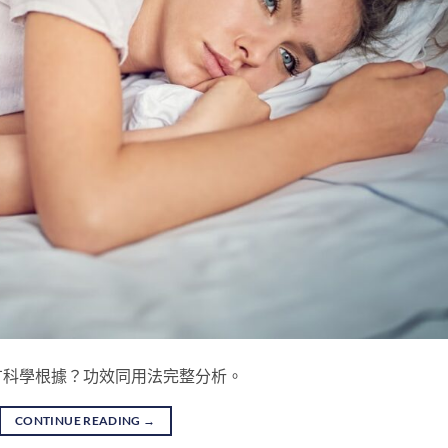
冇科學根據？功效同用法完整分析。
CONTINUE READING
→