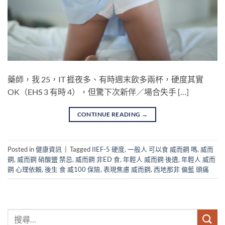
藥師，我 25，IT 捱夜多、有時週末飲多兩杯，硬度其實
OK（EHS 3 有時 4），但驚下次新伴／場合失手 […]
CONTINUE READING
→
Posted in
健康資訊
|
Tagged
IIEF-5 硬度
,
一般人 可以食 威而鋼 嗎
,
威而
鋼
,
威而鋼 硝酸鹽 禁忌
,
威而鋼 非ED 食
,
年輕人 威而鋼 後遺
,
年輕人 威而
鋼 心理依賴
,
後生 食 威100 保險
,
表現焦慮 威而鋼
,
西地那非 偏藍 頭痛