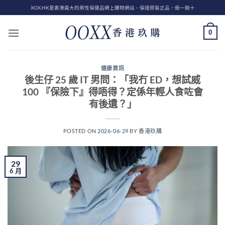
Skip
XOX.HK是香港最大的男性保健品網上購物網站、保證原裝正品，假一賠十
to
content
0
健康資訊
後生仔 25 歲 IT 男問：「我冇 ED，想試威
100 『保險下』得唔得？定係年輕人食咗會
有後遺？」
POSTED ON
2026-06-29
BY
香港玖購
29
6 月