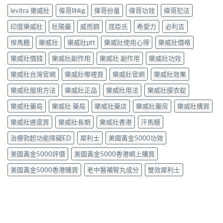
levitra 樂威壯
偉哥lihkg
偉哥份量
偉哥功效
偉哥犯法
印度樂威壯
壯陽藥
威而鋼
屈臣氏
希愛力
必利吉
悍馬糖
樂威壯
樂威壯ptt
樂威壯使用心得
樂威壯價格
樂威壯價錢
樂威壯副作用
樂威壯 副作用
樂威壯功效
樂威壯台灣官網
樂威壯哪裡買
樂威壯官網
樂威壯效果
樂威壯服用方法
樂威壯正品
樂威壯用法
樂威壯膜衣錠
樂威壯藥局
樂威壯 藥局
樂威壯藥店
樂威壯藥房
樂威壯購買
樂威壯邊度買
樂威壯長期
樂威壯香港
汗馬糖
治療勃起功能障礙ED
犀利士
美國黃金5000功效
美國黃金5000評價
美國黃金5000香港網上購買
美國黃金5000香港購買
老中醫補腎丸成分
雙效犀利士