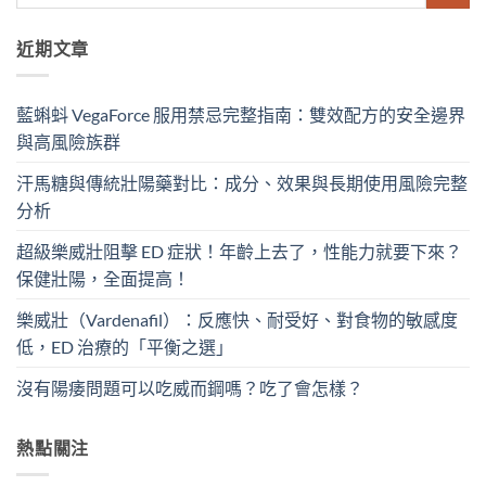
近期文章
藍蝌蚪 VegaForce 服用禁忌完整指南：雙效配方的安全邊界
與高風險族群
汗馬糖與傳統壯陽藥對比：成分、效果與長期使用風險完整
分析
超級樂威壯阻擊 ED 症狀！年齡上去了，性能力就要下來？
保健壯陽，全面提高！
樂威壯（Vardenafil）：反應快、耐受好、對食物的敏感度
低，ED 治療的「平衡之選」
沒有陽痿問題可以吃威而鋼嗎？吃了會怎樣？
熱點關注