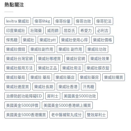
熱點關注
levitra 樂威壯
偉哥lihkg
偉哥份量
偉哥功效
偉哥犯法
印度樂威壯
壯陽藥
威而鋼
屈臣氏
希愛力
必利吉
悍馬糖
樂威壯
樂威壯ptt
樂威壯使用心得
樂威壯價格
樂威壯價錢
樂威壯副作用
樂威壯 副作用
樂威壯功效
樂威壯台灣官網
樂威壯哪裡買
樂威壯官網
樂威壯效果
樂威壯服用方法
樂威壯正品
樂威壯用法
樂威壯膜衣錠
樂威壯藥局
樂威壯 藥局
樂威壯藥店
樂威壯藥房
樂威壯購買
樂威壯邊度買
樂威壯長期
樂威壯香港
汗馬糖
治療勃起功能障礙ED
犀利士
美國黃金5000功效
美國黃金5000評價
美國黃金5000香港網上購買
美國黃金5000香港購買
老中醫補腎丸成分
雙效犀利士