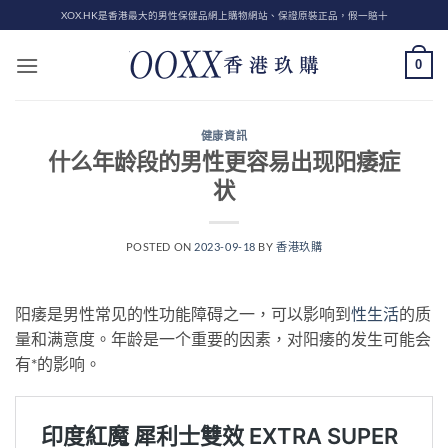
Skip
XOX.HK是香港最大的男性保健品網上購物網站、保證原裝正品，假一賠十
to
content
0
健康資訊
什么年龄段的男性更容易出现阳痿症
状
POSTED ON
2023-09-18
BY
香港玖購
阳痿是男性常见的性功能障碍之一，可以影响到
性生活
的质
量和满意度。年龄是一个重要的因素，对阳痿的发生可能会
有*的影响。