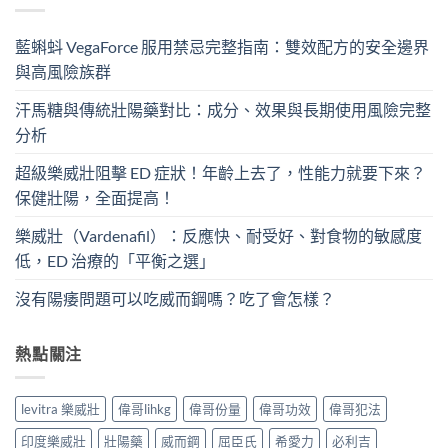
藍蝌蚪 VegaForce 服用禁忌完整指南：雙效配方的安全邊界
與高風險族群
汗馬糖與傳統壯陽藥對比：成分、效果與長期使用風險完整
分析
超級樂威壯阻擊 ED 症狀！年齡上去了，性能力就要下來？
保健壯陽，全面提高！
樂威壯（Vardenafil）：反應快、耐受好、對食物的敏感度
低，ED 治療的「平衡之選」
沒有陽痿問題可以吃威而鋼嗎？吃了會怎樣？
熱點關注
levitra 樂威壯
偉哥lihkg
偉哥份量
偉哥功效
偉哥犯法
印度樂威壯
壯陽藥
威而鋼
屈臣氏
希愛力
必利吉