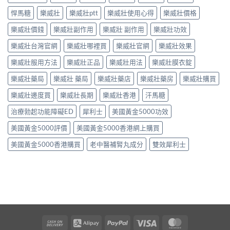
悍馬糖
樂威壯
樂威壯ptt
樂威壯使用心得
樂威壯價格
樂威壯價錢
樂威壯副作用
樂威壯 副作用
樂威壯功效
樂威壯台灣官網
樂威壯哪裡買
樂威壯官網
樂威壯效果
樂威壯服用方法
樂威壯正品
樂威壯用法
樂威壯膜衣錠
樂威壯藥局
樂威壯 藥局
樂威壯藥店
樂威壯藥房
樂威壯購買
樂威壯邊度買
樂威壯長期
樂威壯香港
汗馬糖
治療勃起功能障礙ED
犀利士
美國黃金5000功效
美國黃金5000評價
美國黃金5000香港網上購買
美國黃金5000香港購買
老中醫補腎丸成分
雙效犀利士
Cash
Alipay
PayPal
Visa
MasterCard