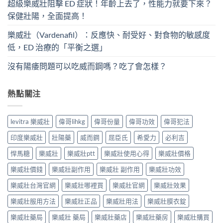
超級樂威壯阻擊 ED 症狀！年齡上去了，性能力就要下來？
保健壯陽，全面提高！
樂威壯（Vardenafil）：反應快、耐受好、對食物的敏感度
低，ED 治療的「平衡之選」
沒有陽痿問題可以吃威而鋼嗎？吃了會怎樣？
熱點關注
levitra 樂威壯
偉哥lihkg
偉哥份量
偉哥功效
偉哥犯法
印度樂威壯
壯陽藥
威而鋼
屈臣氏
希愛力
必利吉
悍馬糖
樂威壯
樂威壯ptt
樂威壯使用心得
樂威壯價格
樂威壯價錢
樂威壯副作用
樂威壯 副作用
樂威壯功效
樂威壯台灣官網
樂威壯哪裡買
樂威壯官網
樂威壯效果
樂威壯服用方法
樂威壯正品
樂威壯用法
樂威壯膜衣錠
樂威壯藥局
樂威壯 藥局
樂威壯藥店
樂威壯藥房
樂威壯購買