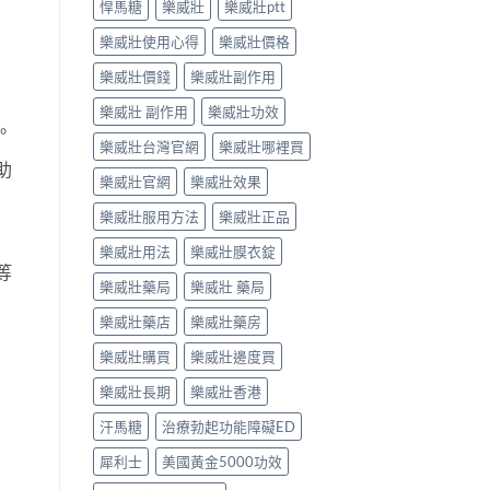
悍馬糖
樂威壯
樂威壯ptt
樂威壯使用心得
樂威壯價格
樂威壯價錢
樂威壯副作用
樂威壯 副作用
樂威壯功效
。
樂威壯台灣官網
樂威壯哪裡買
助
樂威壯官網
樂威壯效果
樂威壯服用方法
樂威壯正品
樂威壯用法
樂威壯膜衣錠
等
樂威壯藥局
樂威壯 藥局
樂威壯藥店
樂威壯藥房
樂威壯購買
樂威壯邊度買
樂威壯長期
樂威壯香港
汗馬糖
治療勃起功能障礙ED
犀利士
美國黃金5000功效