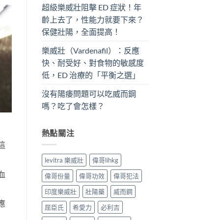
超級樂威壯阻擊 ED 症狀！年
齡上去了，性能力就要下來？
保健壯陽，全面提高！
樂威壯（Vardenafil）：反應
快、耐受好、對食物的敏感度
低，ED 治療的「平衡之選」
沒有陽痿問題可以吃威而鋼
嗎？吃了會怎樣？
熱點關注
這
levitra 樂威壯
偉哥lihkg
血
偉哥份量
偉哥功效
偉哥犯法
印度樂威壯
壯陽藥
威而鋼
應
屈臣氏
希愛力
必利吉