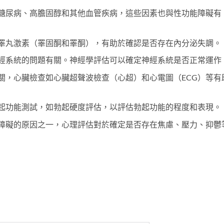
糖尿病、高膽固醇和其他血管疾病，這些因素也與性功能障礙有
睪丸激素（睪固酮和睪酮），有助於確認是否存在內分泌失調。
經系統的問題有關。神經學評估可以確定神經系統是否正常運作
關，心臟檢查如心臟超聲波檢查（心超）和心電圖（ECG）等有
起功能測試，如勃起硬度評估，以評估勃起功能的程度和表現。
障礙的原因之一，心理評估對於確定是否存在焦慮、壓力、抑鬱