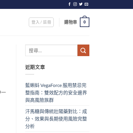
登入 / 註冊
購物車
0
近期文章
藍蝌蚪 VegaForce 服用禁忌完
中一
整指南：雙效配方的安全邊界
與高風險族群
汗馬糖與傳統壯陽藥對比：成
分、效果與長期使用風險完整
分析