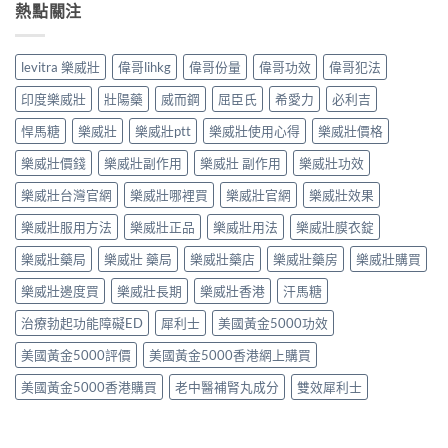
熱點關注
levitra 樂威壯
偉哥lihkg
偉哥份量
偉哥功效
偉哥犯法
印度樂威壯
壯陽藥
威而鋼
屈臣氏
希愛力
必利吉
悍馬糖
樂威壯
樂威壯ptt
樂威壯使用心得
樂威壯價格
樂威壯價錢
樂威壯副作用
樂威壯 副作用
樂威壯功效
樂威壯台灣官網
樂威壯哪裡買
樂威壯官網
樂威壯效果
樂威壯服用方法
樂威壯正品
樂威壯用法
樂威壯膜衣錠
樂威壯藥局
樂威壯 藥局
樂威壯藥店
樂威壯藥房
樂威壯購買
樂威壯邊度買
樂威壯長期
樂威壯香港
汗馬糖
治療勃起功能障礙ED
犀利士
美國黃金5000功效
美國黃金5000評價
美國黃金5000香港網上購買
美國黃金5000香港購買
老中醫補腎丸成分
雙效犀利士