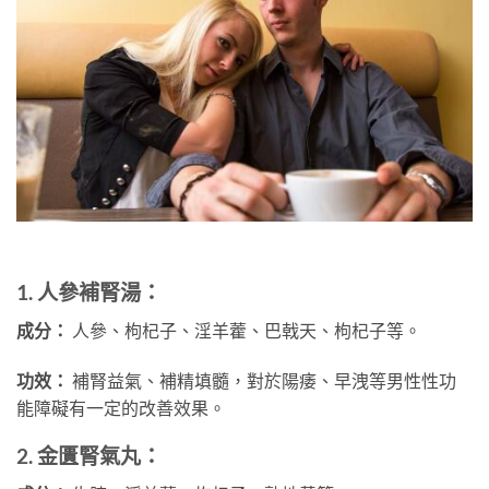
1. 人參補腎湯：
成分：
人參、枸杞子、淫羊藿、巴戟天、枸杞子等。
功效：
補腎益氣、補精填髓，對於陽痿、早洩等男性性功
能障礙有一定的改善效果。
2. 金匱腎氣丸：