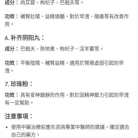
成分：
肉苁蓉、枸杞子、巴戟天等。
功效：
補腎壯陽、益精填髓，對於早洩、陽痿等有改善作
用。
6. 补齐阴阳丸：
成分：
巴戟天、熟地黄、枸杞子、淫羊藿等。
功效：
平衡陰陽、補腎益精，適用於腎陽虛弱引起的早
洩。
7. 珍珠粉：
功效：
具有安神鎮靜的作用，對於因精神壓力引起的早洩
有一定幫助。
注意事項：
使用中藥治療前應先咨詢專業中醫師的建議，確定適合
自己的藥方。