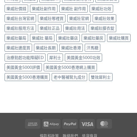
樂威壯價錢
樂威壯副作用
樂威壯 副作用
樂威壯功效
樂威壯台灣官網
樂威壯哪裡買
樂威壯官網
樂威壯效果
樂威壯服用方法
樂威壯正品
樂威壯用法
樂威壯膜衣錠
樂威壯藥局
樂威壯 藥局
樂威壯藥店
樂威壯藥房
樂威壯購買
樂威壯邊度買
樂威壯長期
樂威壯香港
汗馬糖
治療勃起功能障礙ED
犀利士
美國黃金5000功效
美國黃金5000評價
美國黃金5000香港網上購買
美國黃金5000香港購買
老中醫補腎丸成分
雙效犀利士
Cash
Alipay
PayPal
Visa
MasterCard
On
條款和政策
聯絡我們
退貨換貨