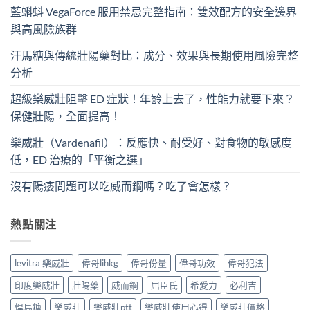
藍蝌蚪 VegaForce 服用禁忌完整指南：雙效配方的安全邊界
與高風險族群
汗馬糖與傳統壯陽藥對比：成分、效果與長期使用風險完整
分析
超級樂威壯阻擊 ED 症狀！年齡上去了，性能力就要下來？
保健壯陽，全面提高！
樂威壯（Vardenafil）：反應快、耐受好、對食物的敏感度
低，ED 治療的「平衡之選」
沒有陽痿問題可以吃威而鋼嗎？吃了會怎樣？
熱點關注
levitra 樂威壯
偉哥lihkg
偉哥份量
偉哥功效
偉哥犯法
印度樂威壯
壯陽藥
威而鋼
屈臣氏
希愛力
必利吉
悍馬糖
樂威壯
樂威壯ptt
樂威壯使用心得
樂威壯價格