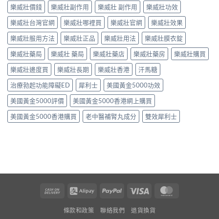
樂威壯價錢
樂威壯副作用
樂威壯 副作用
樂威壯功效
樂威壯台灣官網
樂威壯哪裡買
樂威壯官網
樂威壯效果
樂威壯服用方法
樂威壯正品
樂威壯用法
樂威壯膜衣錠
樂威壯藥局
樂威壯 藥局
樂威壯藥店
樂威壯藥房
樂威壯購買
樂威壯邊度買
樂威壯長期
樂威壯香港
汗馬糖
治療勃起功能障礙ED
犀利士
美國黃金5000功效
美國黃金5000評價
美國黃金5000香港網上購買
美國黃金5000香港購買
老中醫補腎丸成分
雙效犀利士
Cash
Alipay
PayPal
Visa
MasterCard
On
條款和政策
聯絡我們
退貨換貨
Delivery