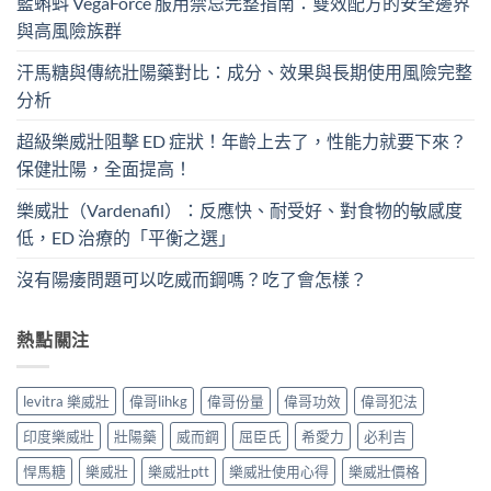
藍蝌蚪 VegaForce 服用禁忌完整指南：雙效配方的安全邊界
與高風險族群
汗馬糖與傳統壯陽藥對比：成分、效果與長期使用風險完整
分析
超級樂威壯阻擊 ED 症狀！年齡上去了，性能力就要下來？
保健壯陽，全面提高！
樂威壯（Vardenafil）：反應快、耐受好、對食物的敏感度
低，ED 治療的「平衡之選」
沒有陽痿問題可以吃威而鋼嗎？吃了會怎樣？
熱點關注
levitra 樂威壯
偉哥lihkg
偉哥份量
偉哥功效
偉哥犯法
印度樂威壯
壯陽藥
威而鋼
屈臣氏
希愛力
必利吉
悍馬糖
樂威壯
樂威壯ptt
樂威壯使用心得
樂威壯價格